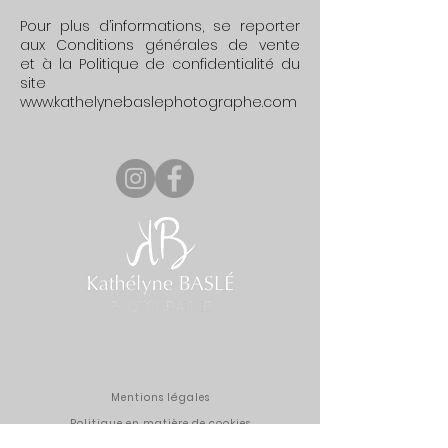
Pour plus d’informations, se reporter
aux Conditions générales de vente
et
à la Politique de confidentialité
du
site
www.kathelynebaslephotographe.com
Kathélyne Baslé, Photographe professionnelle spécialisée
dans la photographie de grossesse, nouveau-né, bébé,
enfant, famille, couple et portrait de femme à Pluméliau-
Bieuzy entre Baud et Pontivy et à proximité de Locminé.
Mentions légales
Politique en matière de cookies