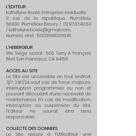
L'EDITEUR
kathélyne Baslé, Entreprise inividuelle
9 rue de la république, Pluméliau,
56930 Pluméliau-Bieuzy /
02,97,07,40,63
/
kathelyne.basle@gmail.com
.
Numéro siret : 51203914000045
L'HEBERGEUR
Wix. Siège social : 500 Terry A François
Blvd San Francisco, CA 94158
ACCES AU SITE
Le Site est accessible en tout endroit,
7j/7, 24h/24 sauf cas de force majeure,
interruption programmée ou non et
pouvant découlant d’une nécessité de
maintenance. En cas de modification,
interruption ou suspension du Site,
l'Editeur ne saurait être tenu
responsable.
COLLECTE DES DONNEES
Le Site assure à l'Utilisateur une